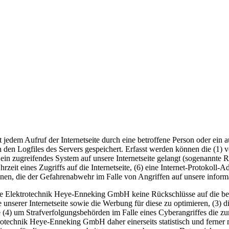
 jedem Aufruf der Internetseite durch eine betroffene Person oder ein
 den Logfiles des Servers gespeichert. Erfasst werden können die (1)
 ein zugreifendes System auf unsere Internetseite gelangt (sogenannte R
zeit eines Zugriffs auf die Internetseite, (6) eine Internet-Protokoll-A
onen, die der Gefahrenabwehr im Falle von Angriffen auf unsere infor
die Elektrotechnik Heye-Enneking GmbH keine Rückschlüsse auf die bet
alte unserer Internetseite sowie die Werbung für diese zu optimieren, (3
 (4) um Strafverfolgungsbehörden im Falle eines Cyberangriffes die zu
echnik Heye-Enneking GmbH daher einerseits statistisch und ferner mi