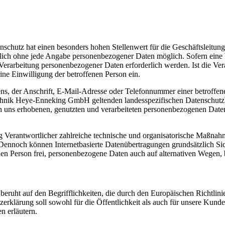
enschutz hat einen besonders hohen Stellenwert für die Geschäftslei
zlich ohne jede Angabe personenbezogener Daten möglich. Sofern eine
Verarbeitung personenbezogener Daten erforderlich werden. Ist die Ver
ine Einwilligung der betroffenen Person ein.
, der Anschrift, E-Mail-Adresse oder Telefonnummer einer betroffenen
chnik Heye-Enneking GmbH geltenden landesspezifischen Datenschutzb
uns erhobenen, genutzten und verarbeiteten personenbezogenen Daten 
 Verantwortlicher zahlreiche technische und organisatorische Maßnahm
 Dennoch können Internetbasierte Datenübertragungen grundsätzlich Sic
en Person frei, personenbezogene Daten auch auf alternativen Wegen, be
uht auf den Begrifflichkeiten, die durch den Europäischen Richtlini
rung soll sowohl für die Öffentlichkeit als auch für unsere Kunden 
n erläutern.