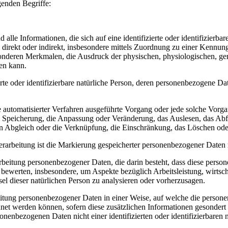
genden Begriffe:
le Informationen, die sich auf eine identifizierte oder identifizierba
die direkt oder indirekt, insbesondere mittels Zuordnung zu einer Ken
deren Merkmalen, die Ausdruck der physischen, physiologischen, geneti
den kann.
ierte oder identifizierbare natürliche Person, deren personenbezogene D
ilfe automatisierter Verfahren ausgeführte Vorgang oder jede solche 
ie Speicherung, die Anpassung oder Veränderung, das Auslesen, das Ab
en Abgleich oder die Verknüpfung, die Einschränkung, das Löschen ode
rarbeitung ist die Markierung gespeicherter personenbezogener Daten m
 Verarbeitung personenbezogener Daten, die darin besteht, dass diese p
u bewerten, insbesondere, um Aspekte bezüglich Arbeitsleistung, wirtsch
sel dieser natürlichen Person zu analysieren oder vorherzusagen.
eitung personenbezogener Daten in einer Weise, auf welche die perso
dnet werden können, sofern diese zusätzlichen Informationen gesonder
onenbezogenen Daten nicht einer identifizierten oder identifizierbaren