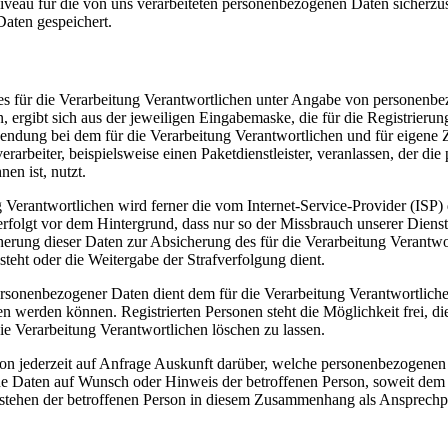
iveau für die von uns verarbeiteten personenbezogenen Daten sicherzu
aten gespeichert.
te des für die Verarbeitung Verantwortlichen unter Angabe von persone
n, ergibt sich aus der jeweiligen Eingabemaske, die für die Registrier
endung bei dem für die Verarbeitung Verantwortlichen und für eigene 
arbeiter, beispielsweise einen Paketdienstleister, veranlassen, der die
en ist, nutzt.
ung Verantwortlichen wird ferner die vom Internet-Service-Provider (IS
erfolgt vor dem Hintergrund, dass nur so der Missbrauch unserer Diens
herung dieser Daten zur Absicherung des für die Verarbeitung Verantwor
esteht oder die Weitergabe der Strafverfolgung dient.
ersonenbezogener Daten dient dem für die Verarbeitung Verantwortliche
ten werden können. Registrierten Personen steht die Möglichkeit frei,
ie Verarbeitung Verantwortlichen löschen zu lassen.
rson jederzeit auf Anfrage Auskunft darüber, welche personenbezogenen 
ene Daten auf Wunsch oder Hinweis der betroffenen Person, soweit dem
n stehen der betroffenen Person in diesem Zusammenhang als Ansprechp